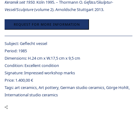
Keramik seit 1950.
Köln 1995. – Thormann O.
Gefäss/Skulptur-
Vessel/Sculpture
(volume 2). Arnoldsche Stuttgart 2013.
REQUEST FOR MORE INFORMATION
Subject:
Geflecht vessel
Period:
1985
Dimensions:
H.24 cm x W.17,5 cm x 9,5 cm
Condition:
Excellent condition
Signature:
Impressed workshop marks
Price:
1.400,00
€
Tags:
art ceramics
,
Art pottery
,
German studio ceramics
,
Görge Hohlt
,
International studio ceramics