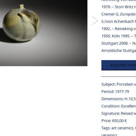
1979. – Storr-Britz 
Cremer G.
Europäis
S./von Achenbach 
1992. – Reineking-
1950
. Köln 1995. 
Stuttgart 2008. – 
Arnoldsche Stuttga
REQUEST FO
Subject:
Porcelain 
Period:
1977-79
Dimensions:
H.10,5
Condition:
Excellen
Signature:
Reised 
Price:
650,00
€
Tags:
art ceramics
,
ceramics