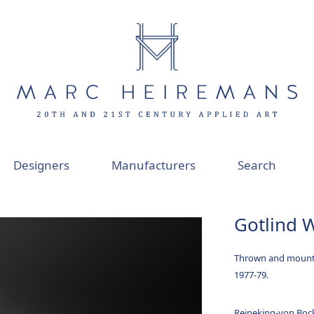
Designers
Manufacturers
Search
Gotlind 
Thrown and mounte
1977-79.
Reineking-von Boc