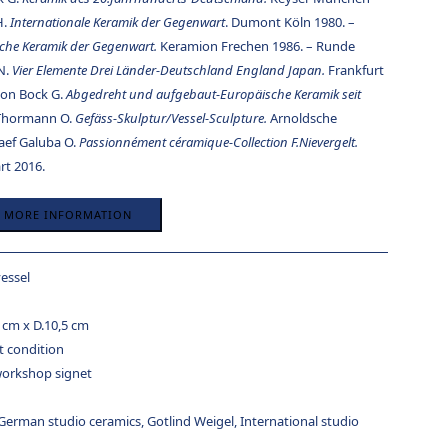
H.
Internationale Keramik der Gegenwart
. Dumont Köln 1980. –
che Keramik der Gegenwart.
Keramion Frechen 1986. – Runde
N.
Vier Elemente Drei Länder-Deutschland England Japan.
Frankfurt
von Bock G.
Abgedreht und aufgebaut-Europäische Keramik seit
– Thormann O.
Gefäss-Skulptur/Vessel-Sculpture.
Arnoldsche
Naef Galuba O.
Passionnément céramique-Collection F.Nievergelt.
rt 2016.
R MORE INFORMATION
vessel
 cm x D.10,5 cm
t condition
workshop signet
German studio ceramics
,
Gotlind Weigel
,
International studio