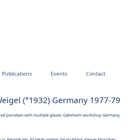
Publications
Events
Contact
Weigel (°1932) Germany 1977-79
d porcelain with multiple glazes. Gabsheim workshop Germany,
k G.
Keramik des 20.Jahrhunderts-Deutschland.
Keyser München